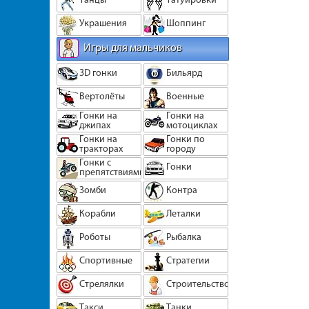
Украшения
Шоппинг
Игры для мальчиков
3D гонки
Бильярд
Вертолёты
Военные
Гонки на
Гонки на
джипах
мотоциклах
Гонки на
Гонки по
тракторах
городу
Гонки с
Гонки
препятствиями
Зомби
Контра
Корабли
Леталки
Роботы
Рыбалка
Спортивные
Стратегии
Стрелялки
Строительство
Такси
Танки