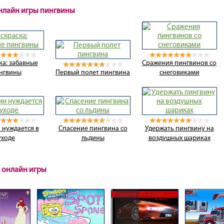
онлайн игры пингвины
ка: забавные
Сражения пингвинов со
нгвины
Первый полет пингвина
снеговиками
 нуждается в
Спасение пингвина со
Удержать пингвину на
уходе
льдины
воздушных шариках
 онлайн игры