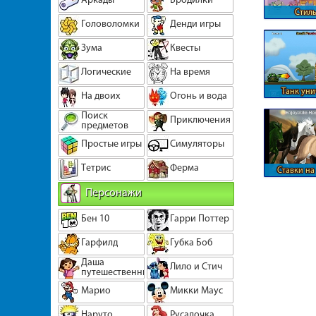
Стиль
Головоломки
Денди игры
мусуль
Зума
Квесты
Логические
На время
Танк уни
На двоих
Огонь и вода
защищенны
Поиск
Приключения
предметов
Простые игры
Симуляторы
Тетрис
Ферма
Ставки на
Персонажи
Бен 10
Гарри Поттер
Гарфилд
Губка Боб
Даша
Лило и Стич
путешественница
Марио
Микки Маус
Наруто
Русалочка