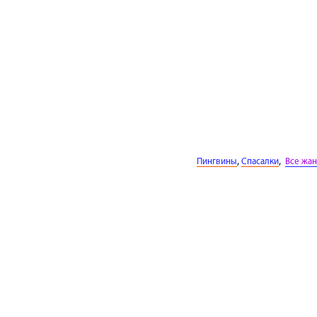
,
,
Пингвины
Спасалки
Все жа