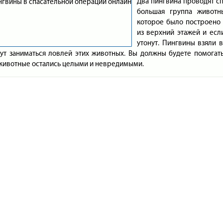
Два пингвина проводят сп
большая группа животны
которое было построено
из верхний этажей и есл
утонут. Пингвины взяли 
ут заниматься ловлей этих животных. Вы должны будете помогат
животные остались целыми и невредимыми.