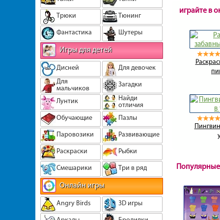
играйте в 
Трюки
Тюнинг
Фантастика
Шутеры
Игры для детей
Раскрас
Дисней
Для девочек
пи
Для
Загадки
мальчиков
Найди
Лунтик
отличия
Обучающие
Пазлы
Пингвин
Паровозики
Развивающие
Раскраски
Рыбки
Популярные
Смешарики
Три в ряд
Онлайн игры
Angry Birds
3D игры
Аркады
Бродилки