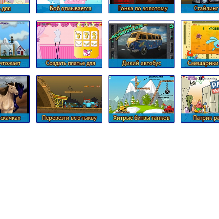
 для
Боб отмывается
Гонка по золотому
Стайлинг
манки
пузырьками
лабиринту
трейле
чтожает
Создать платье для
Дикий автобус
Смешарики 
х солдат
Барби
догоня
 скачках
Перевезти всю тыкву
Хитрые битвы танков
Патрик р
пицц