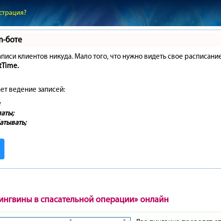
страция?
m-боте
записи клиентов никуда. Мало того, что нужно видеть свое расписани
tTime.
ет ведение записей:
аты;
атывать;
ингвины в спасательной операции» онлайн