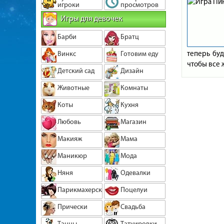
игроки
просмотров
Игры для девочек
Барби
Братц
теперь буд
Винкс
Готовим еду
чтобы все 
Детский сад
Дизайн
Животные
Комнаты
Коты
Кухня
Любовь
Магазин
Макияж
Мама
Маникюр
Мода
Няня
Одевалки
Парикмахерская
Поцелуи
Прически
Свадьба
Танцы
Татуировки