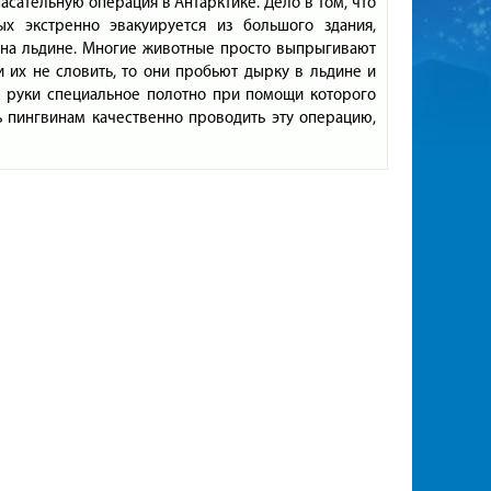
асательную операция в Антарктике. Дело в том, что
х экстренно эвакуируется из большого здания,
 на льдине. Многие животные просто выпрыгивают
и их не словить, то они пробьют дырку в льдине и
в руки специальное полотно при помощи которого
ь пингвинам качественно проводить эту операцию,