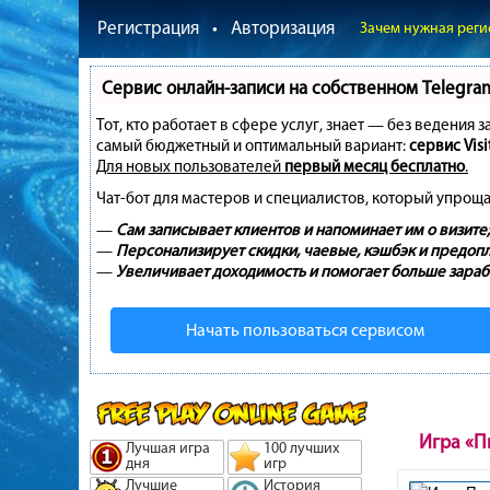
Регистрация
•
Авторизация
Зачем нужная реги
Сервис онлайн-записи на собственном Telegra
Тот, кто работает в сфере услуг, знает — без ведения 
самый бюджетный и оптимальный вариант:
сервис Visi
Для новых пользователей
первый месяц бесплатно
.
Чат-бот для мастеров и специалистов, который упроща
—
Сам записывает клиентов и напоминает им о визите;
—
Персонализирует скидки, чаевые, кэшбэк и предопл
—
Увеличивает доходимость и помогает больше зараб
Начать пользоваться сервисом
Игра «П
Лучшая игра
100 лучших
дня
игр
Лучшие
История