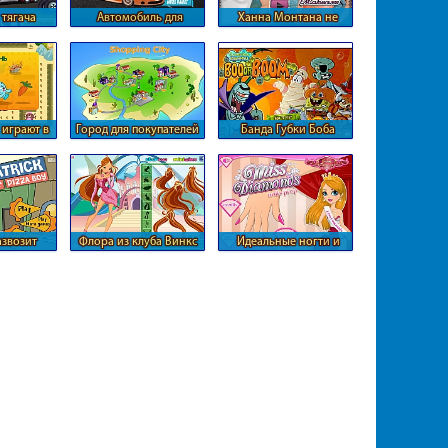
 тягача
Автомобиль для
Ханна Монтана не
ра
путешествия Даши
следит за собой
играют в
Город для покупателей
Банда Губки Боба
лки
ставит бомбы
азвозит
Флора из клуба Винкс
Идеальные ногти и
у
руки