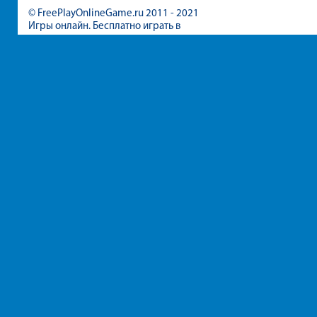
© FreePlayOnlineGame.ru 2011 - 2021
Игры онлайн. Бесплатно играть в
игры для девочек и мальчиков