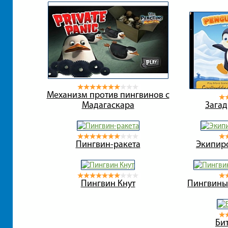
Механизм против пингвинов с
Мадагаскара
Загад
Пингвин-ракета
Экипир
Пингвин Кнут
Пингвины
Би