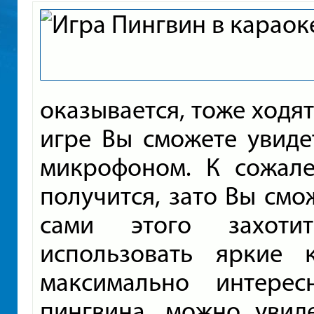
оказывается, тоже ходят
игре Вы сможете увиде
микрофоном. К сожале
получится, зато Вы смож
сами этого захоти
использовать яркие 
максимально интере
пингвина, можно увид