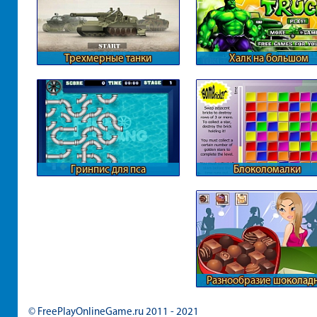
Трехмерные танки
Халк на большом
квадроцикле
Гринпис для пса
Блоколомалки
Разнообразие шоколад
конфет
© FreePlayOnlineGame.ru 2011 - 2021