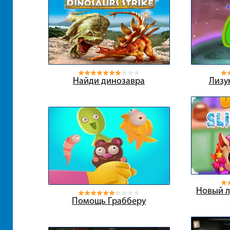
Найди динозавра
Лизу
Новый л
Помощь Грабберу