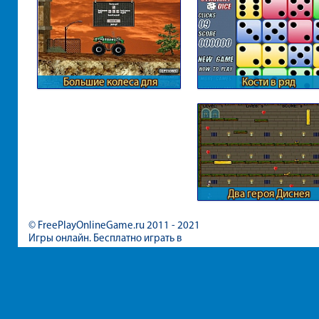
Большие колеса для
Кости в ряд
разрушения
Два героя Диснея
© FreePlayOnlineGame.ru 2011 - 2021
Игры онлайн. Бесплатно играть в
игры для девочек и мальчиков