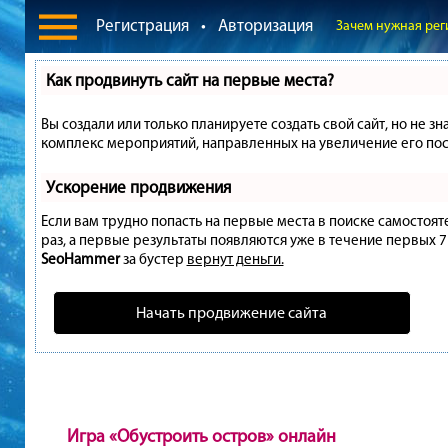
Регистрация
•
Авторизация
Зачем нужная рег
Как продвинуть сайт на первые места?
Вы создали или только планируете создать свой сайт, но не зн
комплекс мероприятий, направленных на увеличение его пос
Ускорение продвижения
Если вам трудно попасть на первые места в поиске самостоя
раз, а первые результаты появляются уже в течение первых 7 д
SeoHammer
за бустер
вернут деньги.
Начать продвижение сайта
Игра «Обустроить остров» онлайн