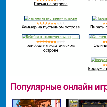
Племя на острове
Хаммер на пустынном острове
Пираты 
Бейсбол на экзотическом
Отличи
острове
Вооружен
Популярные онлайн иг