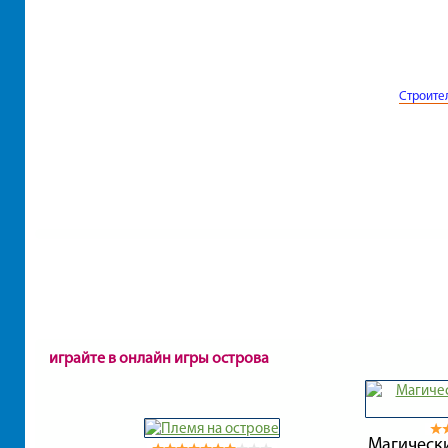
Строите
играйте в онлайн игры острова
Магическ