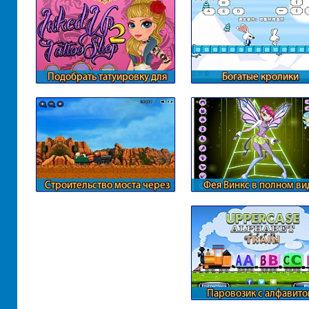
Подобрать татуировку для
Богатые кролики
девушки
Строительство моста через
Фея Винкс в полном ви
обрыв
Паровозик с алфавит