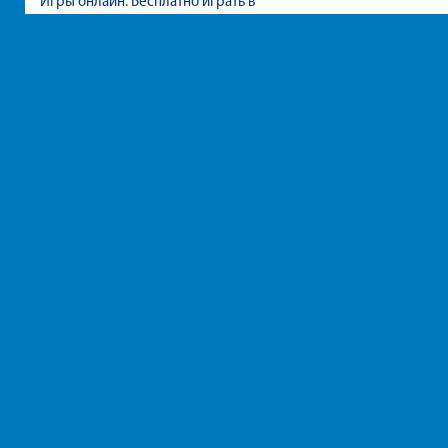
Игры онлайн. Бесплатно играть в
игры для девочек и мальчиков