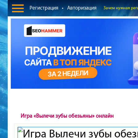
Регистрация
•
Авторизация
Зачем нужная рег
Игра «Вылечи зубы обезьяны» онлайн