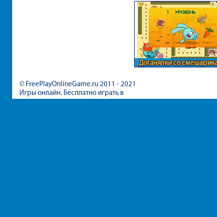
Доганялки со смешарик
© FreePlayOnlineGame.ru 2011 - 2021
Игры онлайн. Бесплатно играть в
игры для девочек и мальчиков