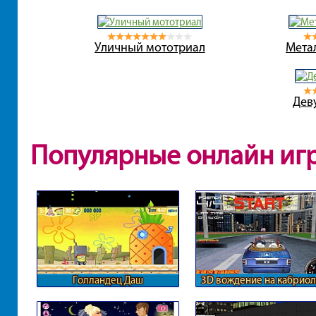
Уличный мототриал
Мета
Дев
Популярные онлайн иг
Голландец Даш
3D вождение на кабриол