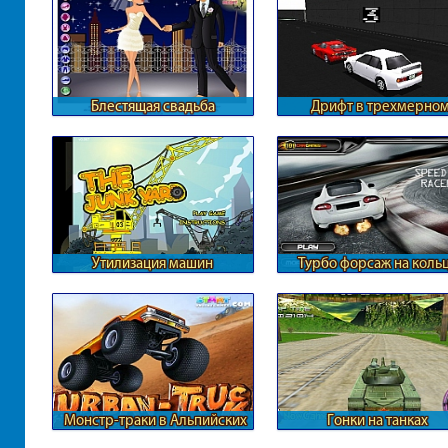
Блестящая свадьба
Дрифт в трехмерно
формате
Утилизация машин
Турбо форсаж на коль
Монстр-траки в Альпийских
Гонки на танках
горах