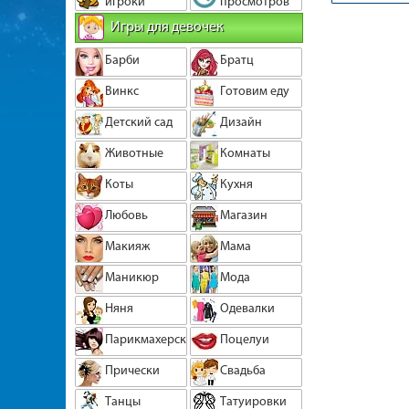
игроки
просмотров
Игры для девочек
Барби
Братц
Винкс
Готовим еду
Детский сад
Дизайн
Животные
Комнаты
Коты
Кухня
Любовь
Магазин
Макияж
Мама
Маникюр
Мода
Няня
Одевалки
Парикмахерская
Поцелуи
Прически
Свадьба
Танцы
Татуировки