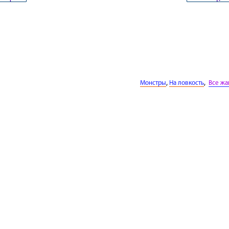
,
,
Монстры
На ловкость
Все ж