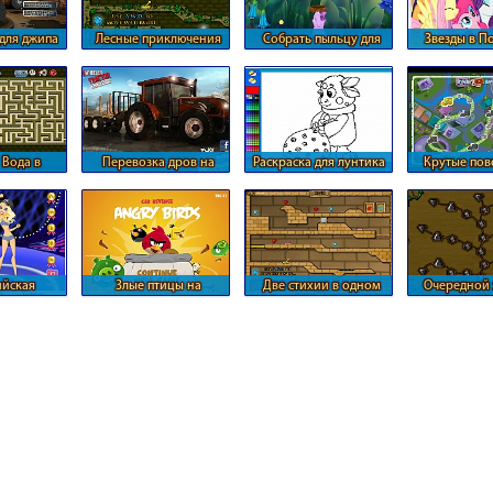
для джипа
Лесные приключения
Собрать пыльцу для
Звезды в П
огня и воды
Лунтика
 Вода в
Перевозка дров на
Раскраска для лунтика
Крутые пов
абиринте
тракторе
железной 
йская
Злые птицы на
Две стихии в одном
Очередной 
онка
деревянных
месте
огня и 
автомобилях