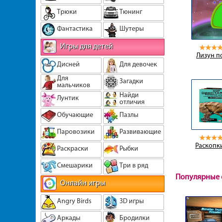
Трюки
Тюнинг
Фантастика
Шутеры
Игры для детей
Лизун п
Дисней
Для девочек
Для
Загадки
мальчиков
Найди
Лунтик
отличия
Обучающие
Пазлы
Паровозики
Развивающие
Раскопк
Раскраски
Рыбки
Смешарики
Три в ряд
Популярные 
Онлайн игры
Angry Birds
3D игры
Аркады
Бродилки