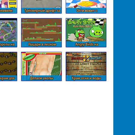
онивиле
Трёхмерный дрифт за
Огги воюет с
городом
тараканами
ороты на
Рыцари в лесном
Angry Birds на
дороге
храме
самодельном
автомобиле
храм для
Делаем уколы
Храм огня и воды
воды