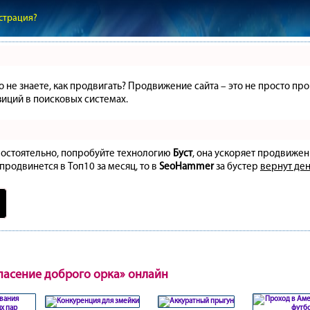
страция?
но не знаете, как продвигать? Продвижение сайта – это не просто 
иций в поисковых системах.
амостоятельно, попробуйте технологию
Буст
, она ускоряет продвижен
 продвинется в Топ10 за месяц, то в
SeoHammer
за бустер
вернут ден
пасение доброго орка» онлайн