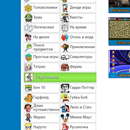
Головоломки
Денди игры
Платформа 
Зума
Квесты
Логические
На время
На двоих
Огонь и вода
Огонь и
Поиск
Приключения
длинном л
предметов
Простые игры
Симуляторы
Тетрис
Ферма
Олимпи
Персонажи
чемпи
Бен 10
Гарри Поттер
Гарфилд
Губка Боб
Даша
Лило и Стич
путешественница
Марио
Микки Маус
Наруто
Русалочка