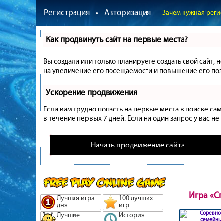
Регистрация
•
Авторизация
Зачем нужная реги
Как продвинуть сайт на первые места?
Вы создали или только планируете создать свой сайт, 
на увеличение его посещаемости и повышение его поз
Ускорение продвижения
Если вам трудно попасть на первые места в поиске с
в течение первых 7 дней. Если ни один запрос у вас не
Начать продвижение сайта
Игра «С
Лучшая игра
100 лучших
дня
игр
Лучшие
История