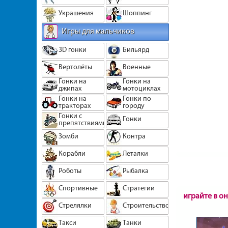
Украшения
Шоппинг
Игры для мальчиков
3D гонки
Бильярд
Вертолёты
Военные
Гонки на
Гонки на
джипах
мотоциклах
Гонки на
Гонки по
тракторах
городу
Гонки с
Гонки
препятствиями
Зомби
Контра
Корабли
Леталки
Роботы
Рыбалка
Спортивные
Стратегии
играйте в о
Стрелялки
Строительство
Такси
Танки