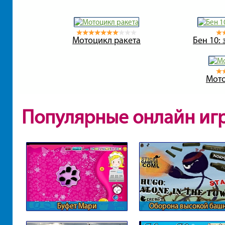
Мотоцикл ракета
Бен 10:
Мото
Популярные онлайн иг
Буфет Мари
Оборона высокой баш