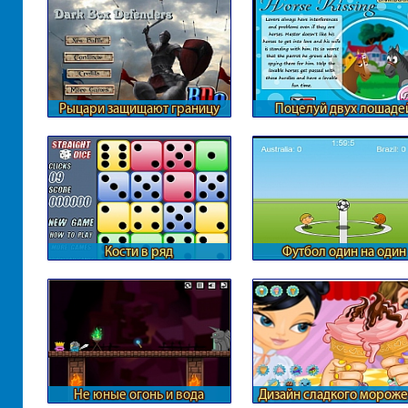
Рыцари защищают границу
Поцелуй двух лошаде
Кости в ряд
Футбол один на один
Не юные огонь и вода
Дизайн сладкого морож