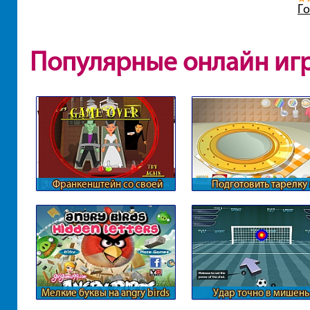
Го
Популярные онлайн иг
Франкенштейн со своей
Подготовить тарелку 
девушкой
подобрать завтрак
Мелкие буквы на angry birds
Удар точно в мишень