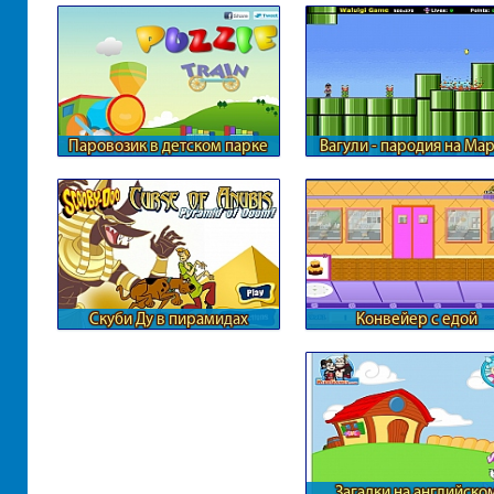
Паровозик в детском парке
Вагули - пародия на Ма
Скуби Ду в пирамидах
Конвейер с едой
Загадки на английско