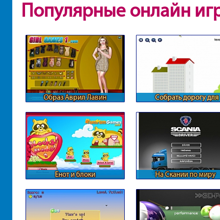
Популярные онлайн иг
Образ Аврил Лавин
Собрать дорогу для
паровозика
Енот и блоки
На Скании по миру