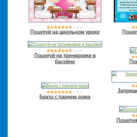
Поцелуй на школьном уроке
Поцел
Поцелуй на тренировке в
басейне
По
Запрещ
Братц с парнем дома
Поцелуи