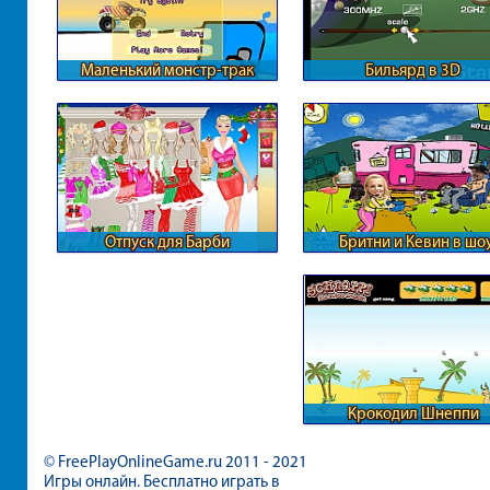
Маленький монстр-трак
Бильярд в 3D
Отпуск для Барби
Бритни и Кевин в шо
бизнесе
Крокодил Шнеппи
© FreePlayOnlineGame.ru 2011 - 2021
Игры онлайн. Бесплатно играть в