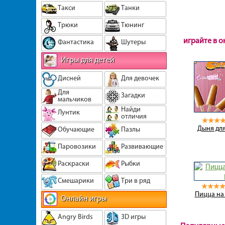
Такси
Танки
Трюки
Тюнинг
играйте в 
Фантастика
Шутеры
Игры для детей
Дисней
Для девочек
Для
Загадки
мальчиков
Найди
Лунтик
отличия
Дыня дл
Обучающие
Пазлы
Паровозики
Развивающие
Раскраски
Рыбки
Смешарики
Три в ряд
Пицца на
Онлайн игры
Angry Birds
3D игры