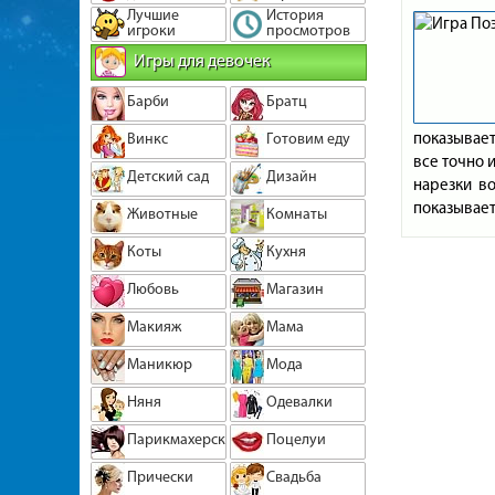
Лучшие
История
игроки
просмотров
Игры для девочек
Барби
Братц
показывает
Винкс
Готовим еду
все точно 
Детский сад
Дизайн
нарезки во
показывает
Животные
Комнаты
Коты
Кухня
Любовь
Магазин
Макияж
Мама
Маникюр
Мода
Няня
Одевалки
Парикмахерская
Поцелуи
Прически
Свадьба