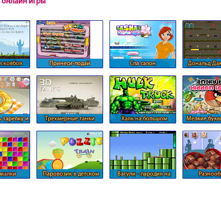
 онлайн игры
я ковбоя
Принеси-подай
Спа салон
Дональд Да
путешествуют
 тарелку и
Трехмерные танки
Халк на большом
Мелкие букв
завтрак
квадроцикле
birds
омалки
Паровозик в детском
Вагули - пародия на
Разнооб
парке
Марио
шоколадных