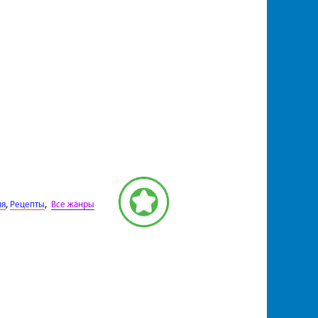
,
,
ия
Рецепты
Все жанры