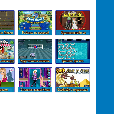
к и Микки
Рыбалка на веселой
Франкенштейн со
 вместе.
ферме
своей девушкой
ы на angry
Удар точно в мишень
Гринпис для пса
разие
Стильная кукла Ники
Скуби Ду в пирамидах
 конфет