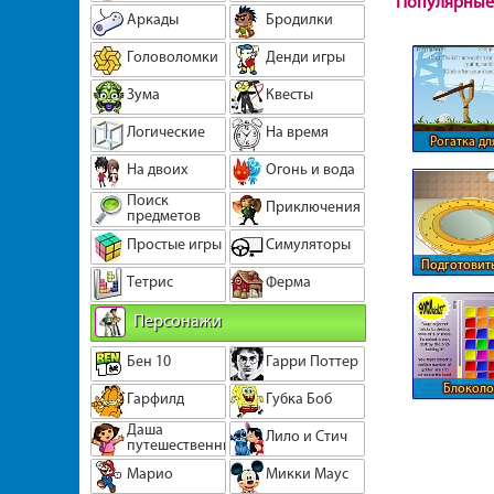
Популярные
Аркады
Бродилки
Головоломки
Денди игры
Зума
Квесты
Логические
На время
Рогатка дл
На двоих
Огонь и вода
Поиск
Приключения
предметов
Простые игры
Симуляторы
Подготовить
Тетрис
Ферма
подобрать 
Персонажи
Бен 10
Гарри Поттер
Блокол
Гарфилд
Губка Боб
Даша
Лило и Стич
путешественница
Марио
Микки Маус