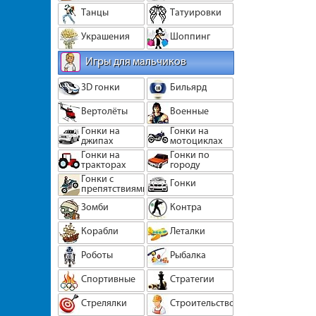
Танцы
Татуировки
Украшения
Шоппинг
Игры для мальчиков
3D гонки
Бильярд
Вертолёты
Военные
Гонки на
Гонки на
джипах
мотоциклах
Гонки на
Гонки по
тракторах
городу
Гонки с
Гонки
препятствиями
Зомби
Контра
Корабли
Леталки
Роботы
Рыбалка
Спортивные
Стратегии
Стрелялки
Строительство