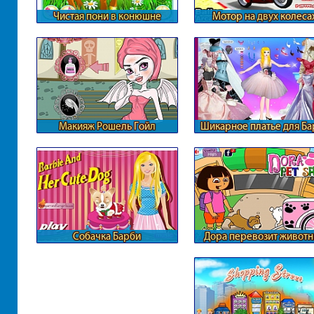
Чистая пони в конюшне
Мотор на двух колеса
Макияж Рошель Гойл
Шикарное платье для Ба
Собачка Барби
Дора перевозит живот