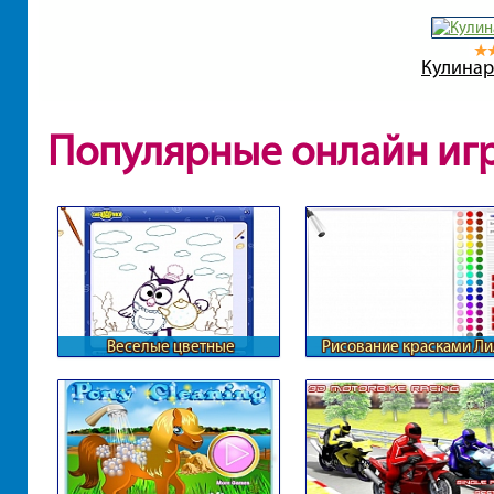
Кулинар
Популярные онлайн иг
Веселые цветные
Рисование красками Л
смешарики