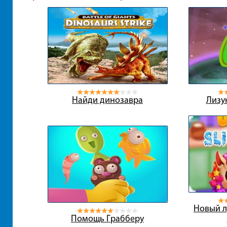
Найди динозавра
Лизу
Новый л
Помощь Грабберу