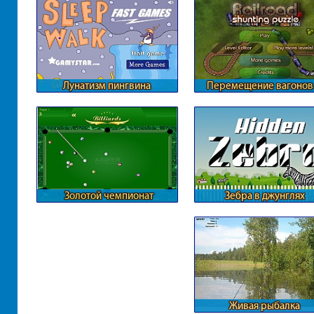
Лунатизм пингвина
Перемещение вагонов
железной дороге
Золотой чемпионат
Зебра в джунглях
бильярда
Живая рыбалка