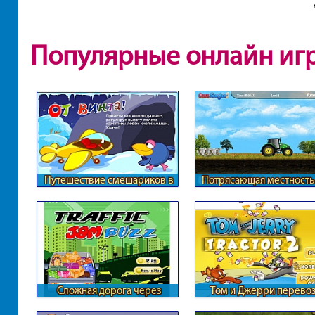
Популярные онлайн иг
Путешествие смешариков в
Потрясающая местность
паралельные миры
трактора
Сложная дорога через
Том и Джерри перевоз
пробку
молоко