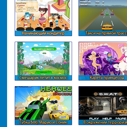
Начинающий кондитер
Такси на прямой трасс
Смешарик летит в космос
Карета принцессы
Губка Боб, Марио и Соник
В окружении террориз