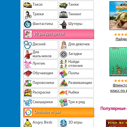
Такси
Танки
Трюки
Тюнинг
Фантастика
Шутеры
Игры для детей
Найди
Дисней
Для девочек
Для
Загадки
мальчиков
Найди
Лунтик
отличия
Обучающие
Пазлы
Паровозики
Развивающие
Флинсто
класс по
Раскраски
Рыбки
Смешарики
Три в ряд
Популярные 
Онлайн игры
Angry Birds
3D игры