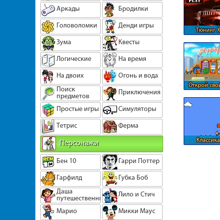
Аркады
Бродилки
Головоломки
Денди игры
Тюнинг 
(Humm
Зума
Квесты
Логические
На время
На двоих
Огонь и вода
Открой сво
Поиск
Приключения
предметов
Простые игры
Симуляторы
Тетрис
Ферма
Классика
Персонажи
Бен 10
Гарри Поттер
Гарфилд
Губка Боб
Даша
Лило и Стич
путешественница
Марио
Микки Маус