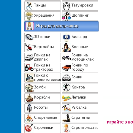
Танцы
Татуировки
Украшения
Шоппинг
Игры для мальчиков
3D гонки
Бильярд
Вертолёты
Военные
Гонки на
Гонки на
джипах
мотоциклах
Гонки на
Гонки по
тракторах
городу
Гонки с
Гонки
препятствиями
Зомби
Контра
Корабли
Леталки
Роботы
Рыбалка
Спортивные
Стратегии
играйте в н
Стрелялки
Строительство