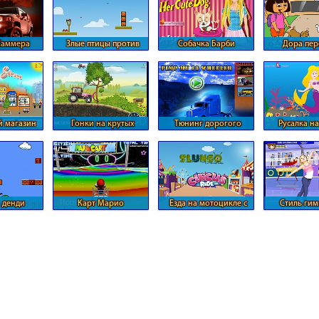
Хаммера
Злые птицы против
Собачка Барби
Дора пер
er)
тыкв
живот
й магазин
Гонки на крутых
Тюнинг дорогого
Русалка н
тракторах
тягача
 денди
Карт Марио
Езда на мотоцикле с
Стиль гим
разворотами