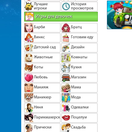
Лучшие
История
игроки
просмотров
Игры для девочек
Барби
Братц
Винкс
Готовим еду
Детский сад
Дизайн
Животные
Комнаты
Коты
Кухня
Любовь
Магазин
Макияж
Мама
Маникюр
Мода
Няня
Одевалки
Парикмахерская
Поцелуи
Прически
Свадьба