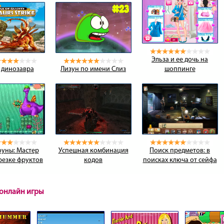
Эльза и ее дочь на
 динозавра
Лизун по имени Слиз
шоппинге
уны: Мастер
Успешная комбинация
Поиск предметов: в
 резке фруктов
кодов
поисках ключа от сейфа
онлайн игры