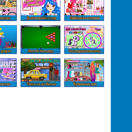
евозит
Долгая работа над
Любовная история
ных
прической
Барби
а рифах
Легкий бильярд
Последовательность
сердечек с Пони
настки
Такси на разбитых
Купальник для
улицах
серфингистки