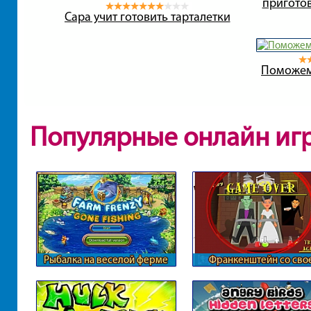
пригото
Сара учит готовить тарталетки
Поможем
Популярные онлайн иг
Рыбалка на веселой ферме
Франкенштейн со сво
девушкой