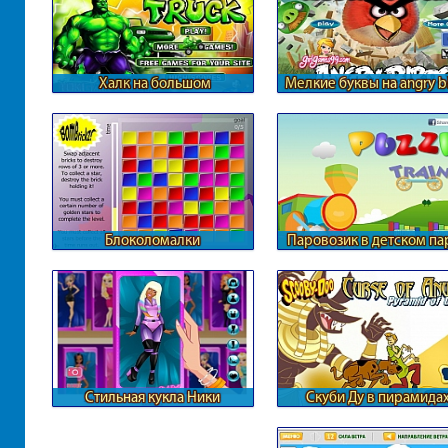
Халк на большом
Мелкие буквы на angry b
квадроцикле
Блоколомалки
Паровозик в детском па
Стильная кукла Ники
Скуби Ду в пирамида