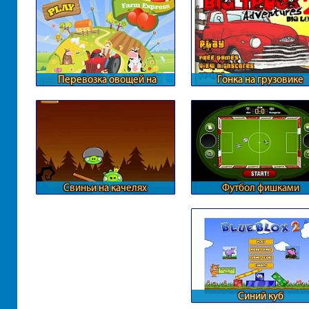
Перевозка овощей на
Гонка на грузовике
ферме
Свиньи на качелях
Футбол фишками
Синий куб