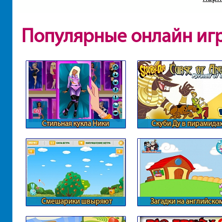
Популярные онлайн иг
Стильная кукла Ники
Скуби Ду в пирамида
Смешарики швыряют
Загадки на английско
предметы