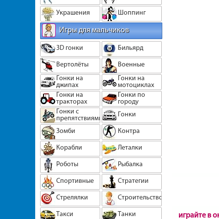
Украшения
Шоппинг
Игры для мальчиков
3D гонки
Бильярд
Вертолёты
Военные
Гонки на
Гонки на
джипах
мотоциклах
Гонки на
Гонки по
тракторах
городу
Гонки с
Гонки
препятствиями
Зомби
Контра
Корабли
Леталки
Роботы
Рыбалка
Спортивные
Стратегии
Стрелялки
Строительство
Такси
Танки
играйте в 