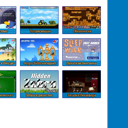
ствие
Потрясающая
Оборона на
ков в
местность для трактора
микросхемах
е миры
 в Рио-де-
Angry birds нападают
Лунатизм пингвина
ро
на роботов
емпионат
Зебра в джунглях
Загадка Люцифера
да