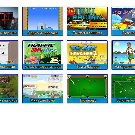
акторы на
Марио и черепаха
Таксист в гонках к
Путеше
 трассы
аэропорту
смешари
паралельны
ональный
Сложная дорога через
Том и Джерри
На карнавал
уировок
пробку
перевозят молоко
Жаней
е вагонов
Мина для Тома
Бильярд с
Золотой ч
й дороге
хаотическими шарами
бильяр