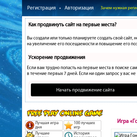
Регистрация
•
Авторизация
Зачем нужная реги
Как продвинуть сайт на первые места?
Вы создали или только планируете создать свой сайт, 
на увеличение его посещаемости и повышение его поз
Ускорение продвижения
Если вам трудно попасть на первые места в поиске с
в течение первых 7 дней. Если ни один запрос у вас не
Начать продвижение сайта
Игра «Г
Лучшая игра
100 лучших
дня
игр
Лучшие
История