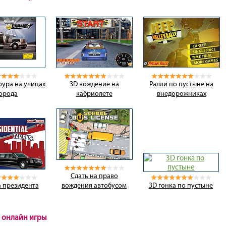
ура на улицах
3D вождение на
Ралли по пустыне на
орода
кабриолете
внедорожниках
Сдать на право
 президента
вождения автобусом
3D гонка по пустыне
 онлайн игры