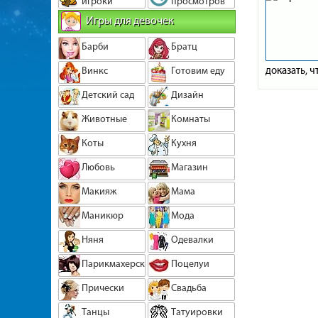
игроки
просмотров
Игры для девочек
Барби
Братц
доказать, 
Винкс
Готовим еду
Детский сад
Дизайн
Животные
Комнаты
Коты
Кухня
Любовь
Магазин
Макияж
Мама
Маникюр
Мода
Няня
Одевалки
Парикмахерская
Поцелуи
Прически
Свадьба
Танцы
Татуировки