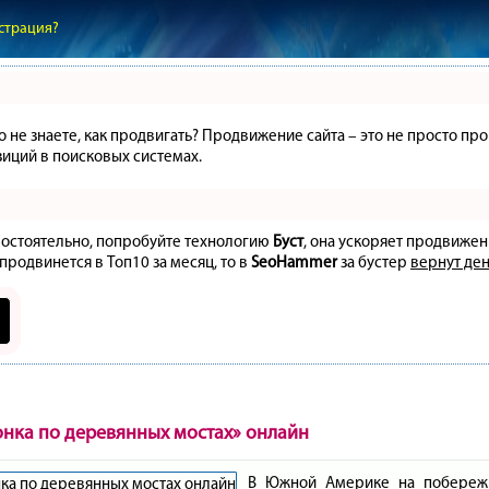
страция?
но не знаете, как продвигать? Продвижение сайта – это не просто 
иций в поисковых системах.
амостоятельно, попробуйте технологию
Буст
, она ускоряет продвижен
 продвинется в Топ10 за месяц, то в
SeoHammer
за бустер
вернут ден
онка по деревянных мостах» онлайн
В Южной Америке на побережь