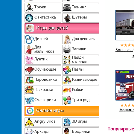
Трюки
Тюнинг
Фантастика
Шутеры
Игры для детей
Дисней
Для девочек
Для
Загадки
Большая ф
мальчиков
г
Найди
Лунтик
отличия
Обучающие
Пазлы
Паровозики
Развивающие
Раскраски
Рыбки
Смешарики
Три в ряд
Онлайн игры
Машина
Angry Birds
3D игры
Популярные
Аркады
Бродилки