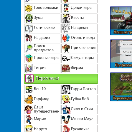
Головоломки
Денди игры
Зума
Квесты
Логические
На время
Мощные тр
На двоих
Огонь и вода
кольцевой
Поиск
Приключения
предметов
Простые игры
Симуляторы
Професси
Тетрис
Ферма
салон тат
Персонажи
Бен 10
Гарри Поттер
Перемещени
Гарфилд
Губка Боб
на железно
Даша
Лило и Стич
путешественница
Марио
Микки Маус
Наруто
Русалочка