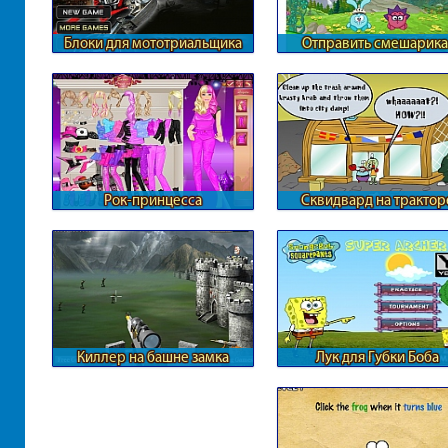
Блоки для мототриальщика
Отправить смешарика
космос
Рок-принцесса
Сквидвард на трактор
Киллер на башне замка
Лук для Губки Боба