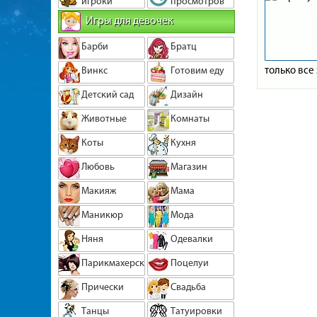
игроки
просмотров
Игры для девочек
Барби
Братц
только все
Винкс
Готовим еду
Детский сад
Дизайн
Животные
Комнаты
Коты
Кухня
Любовь
Магазин
Макияж
Мама
Маникюр
Мода
Няня
Одевалки
Парикмахерская
Поцелуи
Прически
Свадьба
Танцы
Татуировки