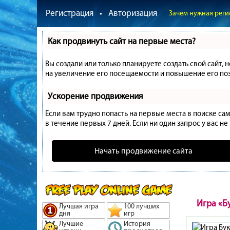
Регистрация
•
Авторизация
Зачем нужная реги
Как продвинуть сайт на первые места?
Вы создали или только планируете создать свой сайт, 
на увеличение его посещаемости и повышение его поз
Ускорение продвижения
Если вам трудно попасть на первые места в поиске с
в течение первых 7 дней. Если ни один запрос у вас не
Начать продвижение сайта
Игра «Б
Лучшая игра
100 лучших
дня
игр
Лучшие
История