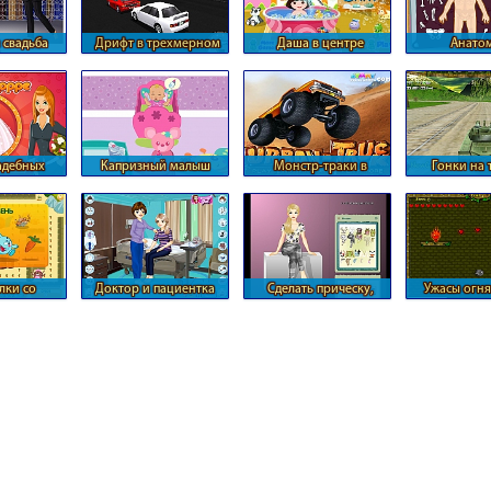
 свадьба
Дрифт в трехмерном
Даша в центре
Анато
формате
внимания
адебных
Капризный малыш
Монстр-траки в
Гонки на 
ев
Альпийских горах
лки со
Доктор и пациентка
Сделать прическу,
Ужасы огня
иками
макияж, маникюр и
одеть