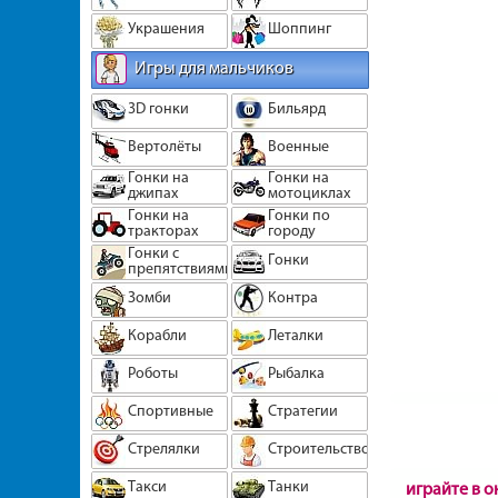
Украшения
Шоппинг
Игры для мальчиков
3D гонки
Бильярд
Вертолёты
Военные
Гонки на
Гонки на
джипах
мотоциклах
Гонки на
Гонки по
тракторах
городу
Гонки с
Гонки
препятствиями
Зомби
Контра
Корабли
Леталки
Роботы
Рыбалка
Спортивные
Стратегии
Стрелялки
Строительство
Такси
Танки
играйте в 