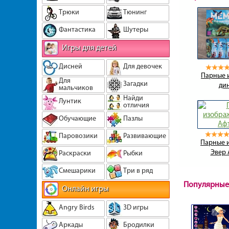
Трюки
Тюнинг
Фантастика
Шутеры
Игры для детей
Дисней
Для девочек
Парные 
Для
Загадки
ди
мальчиков
Найди
Лунтик
отличия
Обучающие
Пазлы
Паровозики
Развивающие
Парные 
Эвер 
Раскраски
Рыбки
Смешарики
Три в ряд
Популярные
Онлайн игры
Angry Birds
3D игры
Аркады
Бродилки