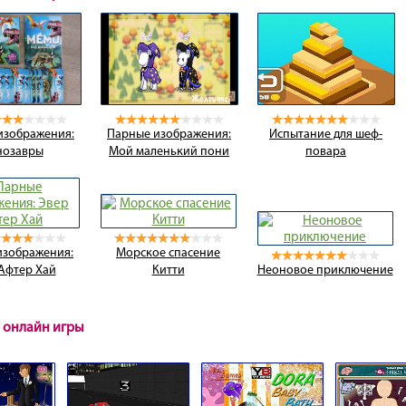
изображения:
Парные изображения:
Испытание для шеф-
нозавры
Мой маленький пони
повара
изображения:
Морское спасение
Афтер Хай
Китти
Неоновое приключение
 онлайн игры