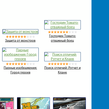
Господин Томато:
Защита от монстров
отважный боец
Парные изображения:
Поиск отличий: Рэтчет и
Город героев
Кланк