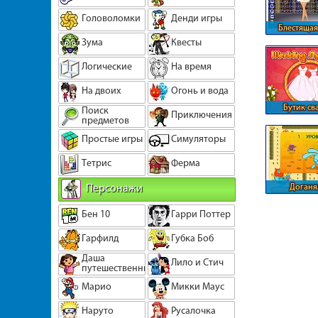
Головоломки
Денди игры
Блестящая
Зума
Квесты
Логические
На время
На двоих
Огонь и вода
Бутик св
Поиск
Приключения
предметов
плать
Простые игры
Симуляторы
Тетрис
Ферма
Персонажи
Доганя
смешар
Бен 10
Гарри Поттер
Гарфилд
Губка Боб
Даша
Лило и Стич
путешественница
Марио
Микки Маус
Наруто
Русалочка