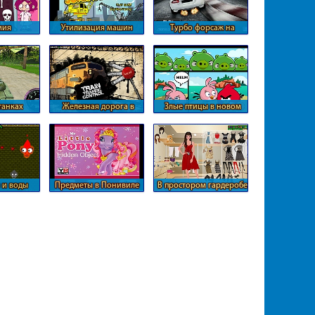
мия
Утилизация машин
Турбо форсаж на
кольце
танках
Железная дорога в
Злые птицы в новом
масштабах страны
формате
 и воды
Предметы в Понивиле
В простором гардеробе
Барби