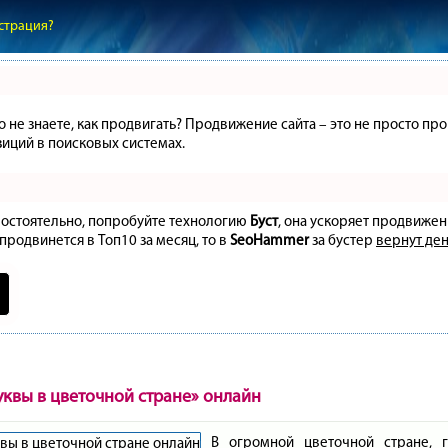
страция?
но не знаете, как продвигать? Продвижение сайта – это не просто 
иций в поисковых системах.
амостоятельно, попробуйте технологию
Буст
, она ускоряет продвижен
 продвинется в Топ10 за месяц, то в
SeoHammer
за бустер
вернут ден
уквы в цветочной стране» онлайн
В огромной цветочной стране, 