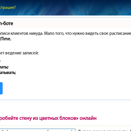
страция?
m-боте
записи клиентов никуда. Мало того, что нужно видеть свое расписани
tTime.
ет ведение записей:
аты;
атывать;
робейте стену из цветных блоков» онлайн