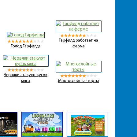
Гарфилд работает на
Голод Гарфилда
ферме
Червяки атакуют кусок
мяса
Многослойные торты