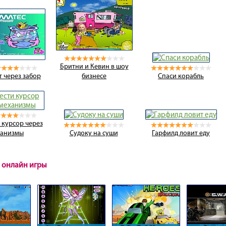
Бритни и Кевин в шоу
т через забор
бизнесе
Спаси корабль
 курсор через
ханизмы
Судоку на суши
Гарфилд ловит еду
 онлайн игры