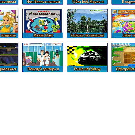
тво моста
Фея Винкс в полном
Губка Боб, Марио и
В окру
обрыв
виде
Соник
террори
 создание
Микки Маус
Рыбалка из камышей
Забег п
цы
производит роботов
препятст
равляются
Поцелуй доктора и
Гонка на Субару
Обустройст
ессой
медсестры
ферм