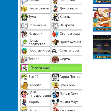
Строительс
через 
Головоломки
Денди игры
Зума
Квесты
Логические
На время
Свободное
На двоих
Огонь и вода
пиц
Поиск
Приключения
предметов
Простые игры
Симуляторы
Рыцари отп
Тетрис
Ферма
за принц
Персонажи
Бен 10
Гарри Поттер
Гарфилд
Губка Боб
Даша
Лило и Стич
путешественница
Марио
Микки Маус
Наруто
Русалочка