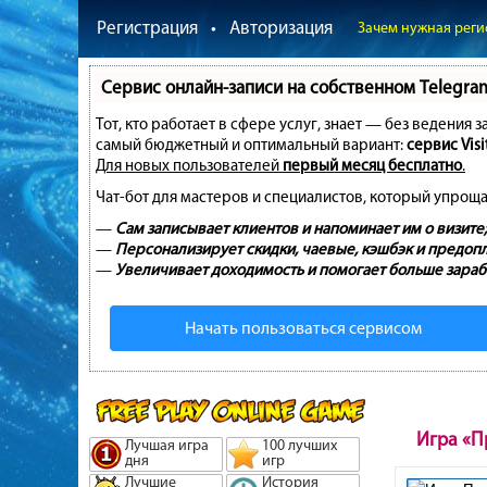
Регистрация
•
Авторизация
Зачем нужная реги
Сервис онлайн-записи на собственном Telegra
Тот, кто работает в сфере услуг, знает — без ведения 
самый бюджетный и оптимальный вариант:
сервис Visi
Для новых пользователей
первый месяц бесплатно
.
Чат-бот для мастеров и специалистов, который упроща
—
Сам записывает клиентов и напоминает им о визите;
—
Персонализирует скидки, чаевые, кэшбэк и предопл
—
Увеличивает доходимость и помогает больше зараб
Начать пользоваться сервисом
Игра «П
Лучшая игра
100 лучших
дня
игр
Лучшие
История