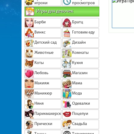
игроки
просмотров
Игры для девочек
Барби
Братц
Винкс
Готовим еду
Детский сад
Дизайн
Животные
Комнаты
Коты
Кухня
Любовь
Магазин
Макияж
Мама
Маникюр
Мода
Няня
Одевалки
Парикмахерская
Поцелуи
Прически
Свадьба
Танцы
Татуировки