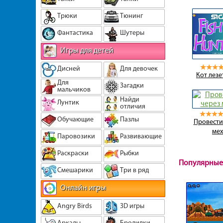
Трюки
Тюнинг
Фантастика
Шутеры
Игры для детей
Дисней
Для девочек
Кот лезе
Для
Загадки
мальчиков
Найди
Лунтик
отличия
Обучающие
Пазлы
Провести
ме
Паровозики
Развивающие
Раскраски
Рыбки
Популярные
Смешарики
Три в ряд
Онлайн игры
Angry Birds
3D игры
Аркады
Бродилки