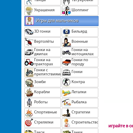
Украшения
Шоппинг
Игры для мальчиков
3D гонки
Бильярд
Вертолёты
Военные
Гонки на
Гонки на
джипах
мотоциклах
Гонки на
Гонки по
тракторах
городу
Гонки с
Гонки
препятствиями
Зомби
Контра
Корабли
Леталки
Роботы
Рыбалка
Спортивные
Стратегии
Стрелялки
Строительство
играйте в о
Такси
Танки