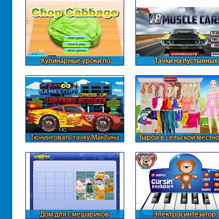
Кулинарные уроки по
Тачки на пустынных
нарезке
местностях
Тюнинговать тачку МакВина
Барби в сельской местн
Дом для Смешариков
Электросинтезатор